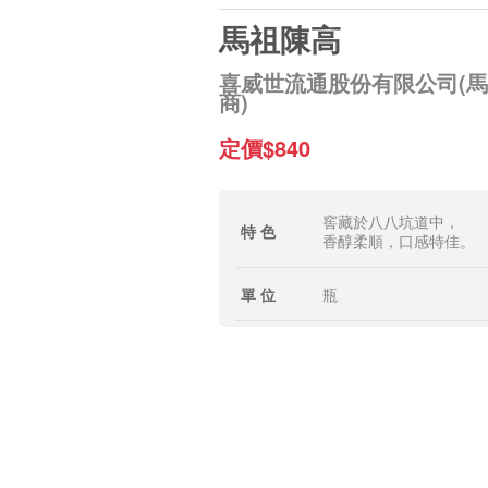
馬祖陳高
喜威世流通股份有限公司(
商)
定價$840
窖藏於八八坑道中，
特 色
香醇柔順，口感特佳。
單 位
瓶