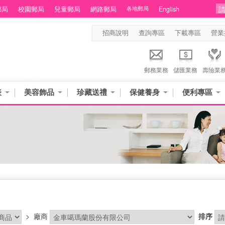
郵局
校園郵局
兒童郵局
網路郵局
各地郵局
English
招商說明
查詢專區
下載專區
營業
郵務業務
儲匯業務
壽險業
表
美容飾品
珍藏送禮
保健養身
便利專區
>
廠商
排序