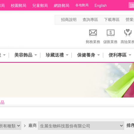
郵局
校園郵局
兒童郵局
網路郵局
各地郵局
English
招商說明
查詢專區
下載專區
營業
郵務業務
儲匯業務
壽險業
表
美容飾品
珍藏送禮
保健養身
便利專區
商品
>
廠商
排