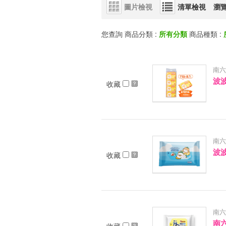
圖片檢視
清單檢視
瀏
您查詢 商品分類 :
所有分類
商品種類 :
南六
波
收藏
南六
波
收藏
南六
南