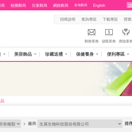
郵局
校園郵局
兒童郵局
網路郵局
各地郵局
English
招商說明
查詢專區
下載專區
營業
郵務業務
儲匯業務
壽險業
表
美容飾品
珍藏送禮
保健養身
便利專區
商品
>
廠商
排