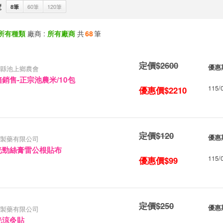
覽
8筆
60筆
120筆
所有種類
廠商 :
所有廠商
共
68
筆
定價$2600
優惠
縣池上鄉農會
銷售-正宗池農米/10包
115/
優惠價$2210
定價$120
優惠
製藥有限公司
光勁絲膏雷公根貼布
115/
優惠價$99
定價$250
優惠
製藥有限公司
光涼灸貼