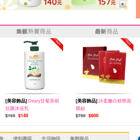
[美容飾品]
Deary甘菊茶樹
[美容飾品]
詩柔嫩白精華面
抗菌沐浴乳
膜組
$140
$600
$165
$750
身
便利專區
生活物語
集郵商品