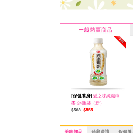
[保健養身]
愛之味純濃燕
麥-24瓶裝（新）
$558
$588
美容飾品
珍藏送禮
保健養