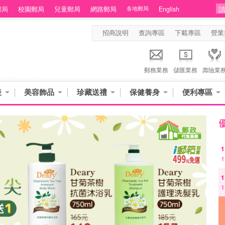
郵局
校園郵局
兒童郵局
網路郵局
各地郵局
English
招商說明
查詢專區
下載專區
營業
郵務業務
儲匯業務
壽險業
表
美容飾品
珍藏送禮
保健養身
便利專區
1
1