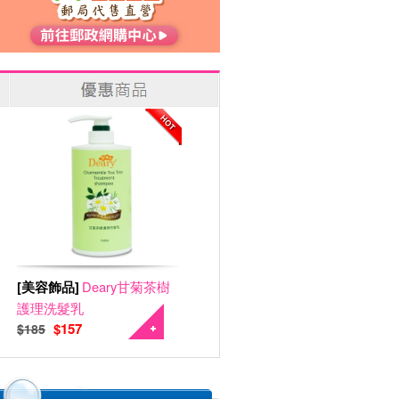
[美容飾品]
Deary甘菊茶樹
護理洗髮乳
$157
$185