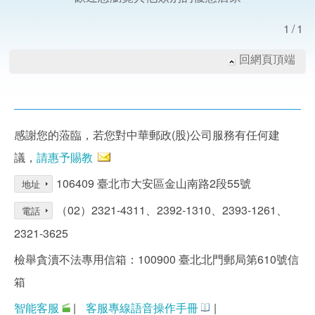
1/1
回網頁頂端
感謝您的蒞臨，若您對中華郵政(股)公司服務有任何建
議，
請惠予賜教
106409 臺北市大安區金山南路2段55號
地址
（02）2321-4311、2392-1310、2393-1261、
電話
2321-3625
檢舉貪瀆不法專用信箱：100900 臺北北門郵局第610號信
箱
智能客服
|
客服專線語音操作手冊
|