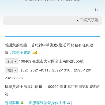
1/1
回網頁頂端
感謝您的蒞臨，若您對中華郵政(股)公司服務有任何建
議，
請惠予賜教
106409 臺北市大安區金山南路2段55號
地址
（02）2321-4311、2392-1310、2393-1261、
電話
2321-3625
檢舉貪瀆不法專用信箱：100900 臺北北門郵局第610號信
箱
智能客服
|
客服專線語音操作手冊
|