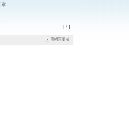
店家
1/1
回網頁頂端