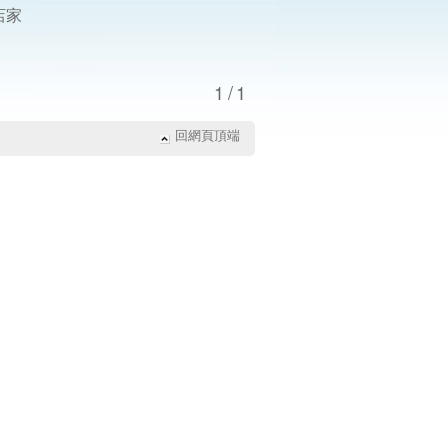
店家
1/1
回網頁頂端