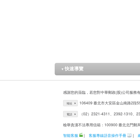
快速導覽
▼
感謝您的蒞臨，若您對中華郵政(股)公司服務
106409 臺北市大安區金山南路2段5
地址
（02）2321-4311、2392-1310、23
電話
檢舉貪瀆不法專用信箱：100900 臺北北門郵
智能客服
|
客服專線語音操作手冊
|