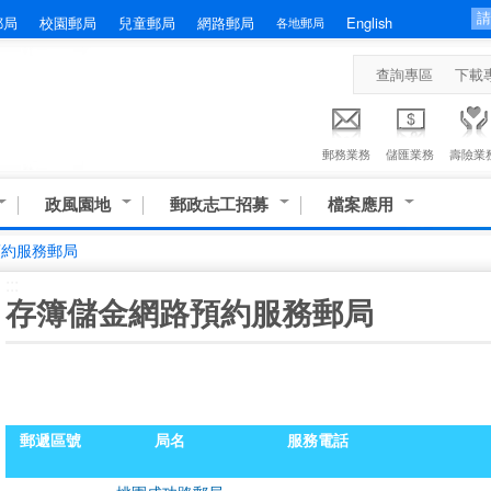
郵局
校園郵局
兒童郵局
網路郵局
English
各地郵局
查詢專區
下載
郵務業務
儲匯業務
壽險業
政風園地
郵政志工招募
檔案應用
預約服務郵局
:::
存簿儲金網路預約服務郵局
郵遞區號
局名
服務電話