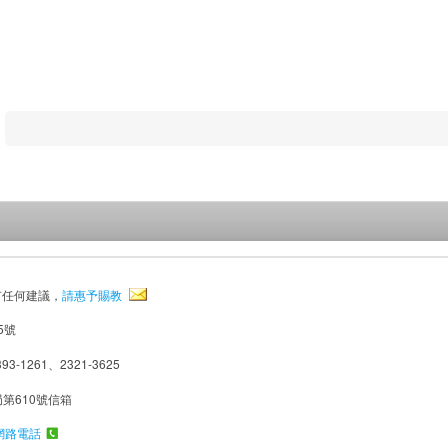
有任何建議，
請惠予賜教
5號
93-1261、2321-3625
局第610號信箱
網路電話