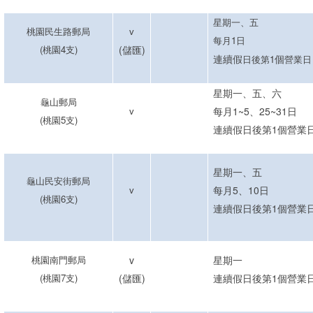
星期一
、五
桃園民生路郵局
v
每月1日
(
桃園4支
)
(儲匯)
連續假
個
日後第
1
營業日
星期一
、五
、六
龜山郵局
v
每月1~5、
25~31
日
(
桃園
5
支
)
連續假
日後第
1
個
營業
星期一
、五
龜山民安街郵局
v
每月5
、
10日
(
桃園
6
支
)
連續假
日後第
1
個
營業
桃園南門郵局
v
星期一
(
桃園
7
支
)
(儲匯)
連續假日後第1個營業