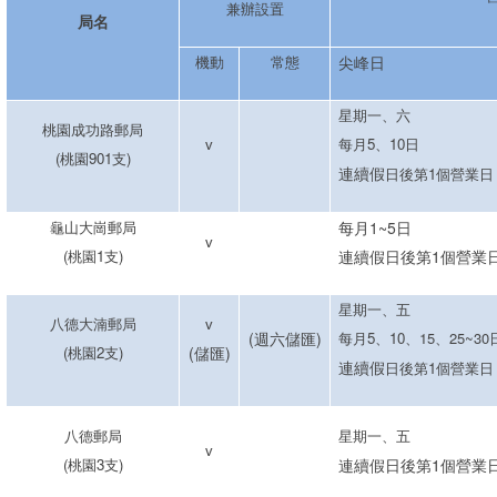
兼辦設置
局名
機動
常態
尖峰日
星期一
、
六
桃園成功路郵局
v
每月5、10日
(
桃園
901
支
)
連續假
日後第
1
個
營業日
龜山大崗郵局
每月1~5日
v
(
桃園1支
)
連續假日後第1個營業
星期一
、五
八德大湳郵局
v
(
週六
儲匯)
每月5、10
、15、25~30
(
桃園2支
)
(儲匯)
連續假
日後第
1
個
營業日
八德郵局
星期一、五
v
(
桃園3支
)
連續假日後第1個營業