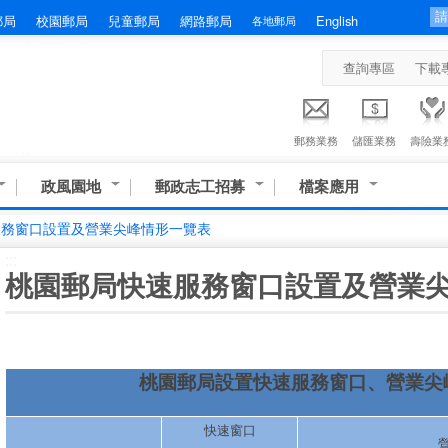
郵局
校園郵局
兒童郵局
網路郵局
English
各地郵局
查詢專區
下載
郵務業務
儲匯業務
壽險業
政風園地
郵政志工招募
檔案應用
服務窗口設置及營業尖峰情形一覽表
:::
桃園郵局快速服務窗口設置及營業
桃園郵局設置快速服務窗口、營業尖
快速窗口