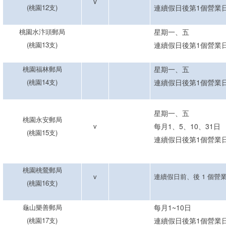
v
(
桃園
12
支
)
連續假日後第1個營業
桃園水汴頭郵局
星期一、五
(
桃園
13
支
)
連續假日後第1個營業
桃園福林郵局
星期一、五
(
桃園
14
支
)
連續假日後第1個營業
星期一
、五
桃園永安郵局
v
每月1
、5、
10
、31
日
(
桃園
15
支
)
連續假
日後第
1
個
營業
桃園桃鶯郵局
v
連續假日前、後 1 個營
(
桃園
16
支
)
龜山樂善郵局
每月1~10日
(
桃園
17
支
)
連續假日後第1個營業