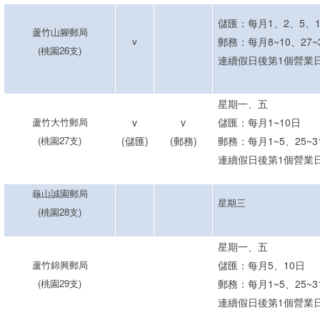
儲匯：每月
1、2、
5、
蘆竹山腳郵局
v
郵務：每月8~10、27~
(
桃園
26
支
)
連續假
日後第
1
個
營業
星期
一
、
五
蘆竹大竹郵局
v
v
儲匯：每月1~10日
(
桃園
27
支
)
(儲匯)
(郵務)
郵務：每月1~5、25~3
連續假
日後第
1
個
營業
龜山誠園郵局
星期三
(
桃園
28
支
)
星期
一
、
五
蘆竹錦興郵局
儲匯：每月5、10日
(
桃園
29
支
)
郵務：每月1~5、25~3
連續假
日後第
1
個
營業