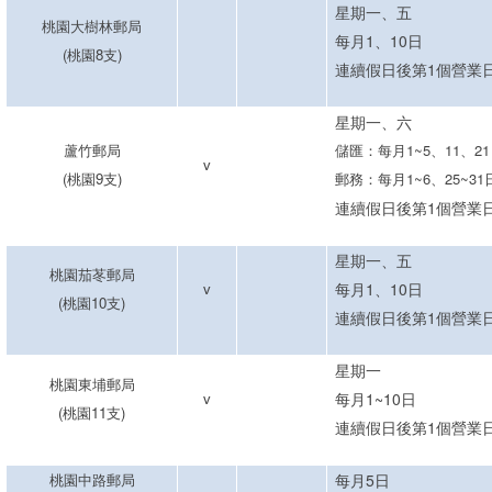
星期一
、五
桃園大樹林郵局
每月1
、
10日
(
桃園
8
支
)
連續假
日後第
1
個
營業
星期
一
、
六
蘆竹郵局
儲匯：每月1~5、11、2
v
(
桃園
9
支
)
郵務：每月1~6、25~31
連續假
日後第
1
個
營業
星期一
、五
桃園茄苳郵局
v
每月1
、
10日
(
桃園
10
支
)
連續假
日後第
1
個
營業
星期一
桃園東埔郵局
v
每月1~
10日
(
桃園11支
)
連續假
日後第
1
個
營業
桃園中路郵局
每月5日