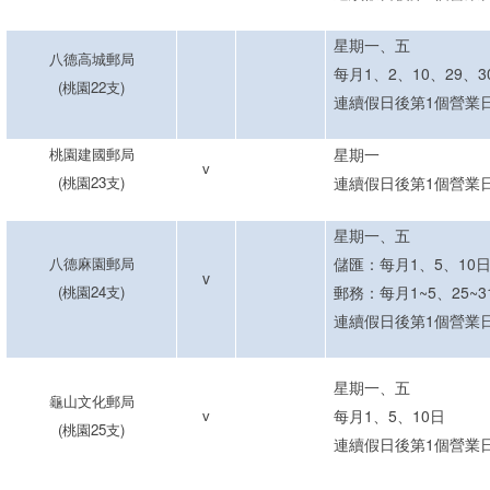
星期一
、五
八德高城郵局
每月1
、
2
、
10
、
29
、
3
(
桃園
22
支
)
連續假
日後第
1
個
營業
桃園建國郵局
星期一
v
(
桃園
23
支
)
連續假日後第1個營業
星期
一
、
五
八德麻園郵局
儲匯：每月1、5、10
v
(
桃園
24
支
)
郵務：每月1~5、25~3
連續假
日後第
1
個
營業
星期一
、五
龜山文化郵局
v
每月1
、
5
、
10日
(
桃園
25
支
)
連續假
日後第
1
個
營業