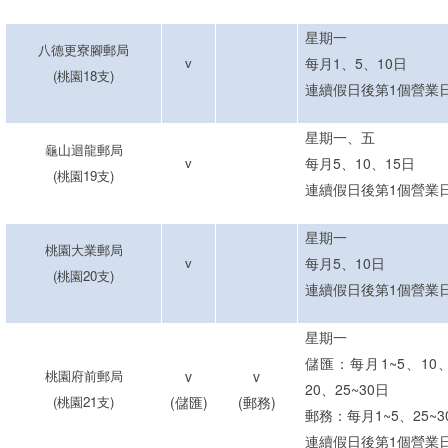
星期一
八德更寮腳郵局
v
每月1
、5、
10日
(
桃園
18
支
)
連續假
日後第
1
個
營業
星期一
、五
龜山迴龍郵局
v
每月5
、
10
、
15日
(
桃園
19
支
)
連續假
日後第
1
個
營業
星期一
桃園大業郵局
v
每月5
、
10日
(
桃園
20
支
)
連續假
日後第
1
個
營業
星期
一
儲匯：每月1~5、10、
桃園府前郵局
v
v
20、25~30
日
(
桃園21支
)
(儲匯)
(郵務)
郵務：每月1~5、25~3
連續假
日後第
1
個
營業