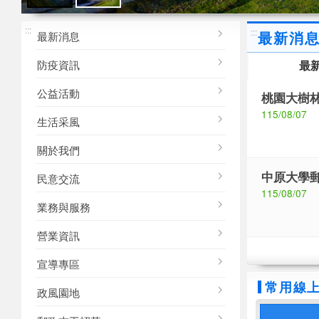
M
桃園郵局
桃園郵局
:::
形象
形象
:::
最新消
最新消息
防疫資訊
最
公益活動
桃園大樹林
115/08/07
生活采風
關於我們
中原大學郵
民意交流
115/08/07
業務與服務
營業資訊
宣導專區
常用線
政風園地