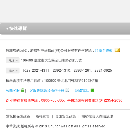
快速導覽
▼
感謝您的蒞臨，若您對中華郵政(股)公司服務有任何建議，
請惠予賜教
106409 臺北市大安區金山南路2段55號
地址
（02）2321-4311、2392-1310、2393-1261、2321-3625
電話
檢舉貪瀆不法專用信箱：100900 臺北北門郵局第610號信箱
智能客服
|
客服專線語音操作手冊
|
網路電話
24小時顧客服務專線：0800-700-365、手機請改撥付費電話(04)2354-2030
隱私權保護政策
|
版權宣告
|
資訊安全政策
|
機構投資人盡職治理
中華郵政 版權所有 © 2013 Chunghwa Post All Rights Reserved.