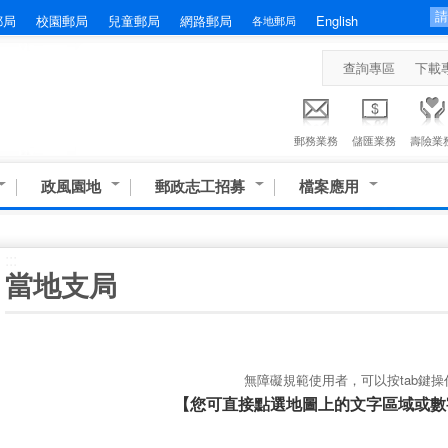
郵局
校園郵局
兒童郵局
網路郵局
English
各地郵局
查詢專區
下載
郵務業務
儲匯業務
壽險業
政風園地
郵政志工招募
檔案應用
:::
當地支局
無障礙規範使用者，可以按tab鍵操
【您可直接點選地圖上的文字區域或數