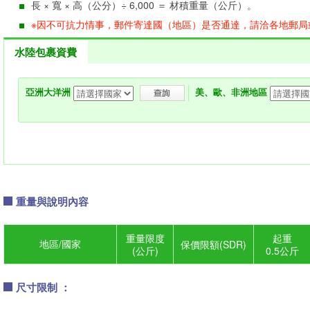
長 × 寬 × 高（公分）÷ 6,000 ＝ 材積重量（公斤）。
※因不可抗力情事，郵件寄達國（地區）是否通達，請洽各地郵局
水陸包裹資費
亞洲大洋洲
美、歐、非洲地區
重量與說明內容
重量限度
起重
地區/國家
保價限額(SDR)
(公斤)
0.5公斤
尺寸限制 ：