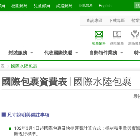
郵局
校園郵局
兒童郵局
網路郵局
各地郵局
English
查詢專區
下載專區
營業
郵務業務
儲匯業務
壽險業
封裝服務
代收國際快遞
自郵領件業務
特
費表
>
國際水陸包裹
:::
國際水陸包裹
國際包裹資費表
最後
尺寸說明與備註事項
102年3月1日起國際包裹及快捷運費計算方式：採材積重量與實
照現行標準。