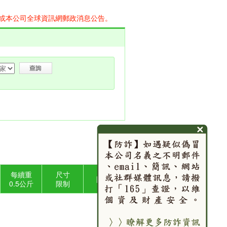
或本公司全球資訊網郵政消息公告。
每續重
尺寸
附 註
0.5公斤
限制