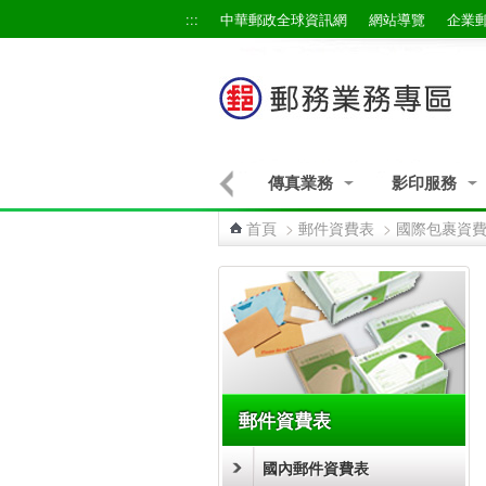
跳到主要內容區塊
:::
中華郵政全球資訊網
網站導覽
企業
物流業務
未來郵件業務
傳真業務
影印服務
首頁
>
郵件資費表
>
國際包裹資
:::
郵件資費表
國內郵件資費表