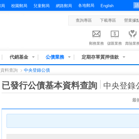
各地郵局
郵局
校園郵局
兒童郵局
網路郵局
English
查詢專區
下載專區
營業據
郵務業務
儲匯業務
壽險業
代銷基金
公債業務
定期存單質押借款
本資料查詢
>
中央登錄公債
:::
已發行公債基本資料查詢
中央登錄
最後