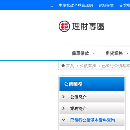
:::
中華郵政全球資訊網
網站導覽
企業
跳到主要內容區塊
保單借款
房貸業務
首頁
>
公債業務
>
已發行公債基
:::
公債業務
公債簡介
業務簡介
已發行公債基本資料查詢