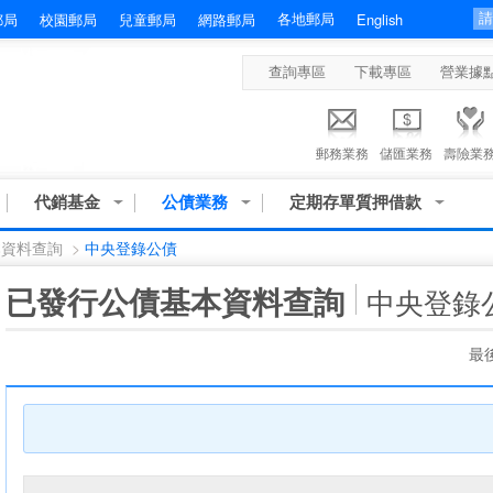
各地郵局
郵局
校園郵局
兒童郵局
網路郵局
English
查詢專區
下載專區
營業據
郵務業務
儲匯業務
壽險業
代銷基金
公債業務
定期存單質押借款
本資料查詢
>
中央登錄公債
:::
已發行公債基本資料查詢
中央登錄
最後