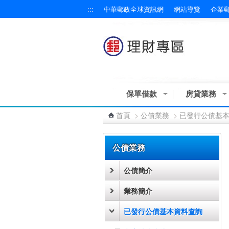
:::
中華郵政全球資訊網
網站導覽
企業
跳到主要內容區塊
保單借款
房貸業務
首頁
>
公債業務
>
已發行公債基
:::
公債業務
公債簡介
業務簡介
已發行公債基本資料查詢