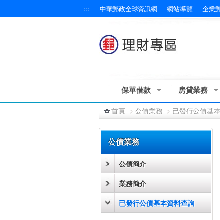
:::
中華郵政全球資訊網
網站導覽
企業
跳到主要內容區塊
保單借款
房貸業務
首頁
>
公債業務
>
已發行公債基
:::
公債業務
公債簡介
業務簡介
已發行公債基本資料查詢