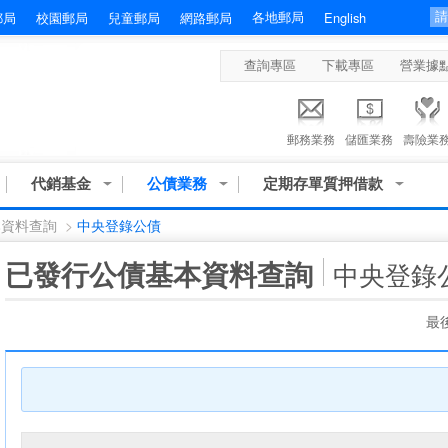
各地郵局
郵局
校園郵局
兒童郵局
網路郵局
English
查詢專區
下載專區
營業據
郵務業務
儲匯業務
壽險業
代銷基金
公債業務
定期存單質押借款
本資料查詢
>
中央登錄公債
:::
已發行公債基本資料查詢
中央登錄
最後