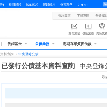
各地郵局
郵局
校園郵局
兒童郵局
網路郵局
English
查詢專區
下載專區
營業據
郵務業務
儲匯業務
壽險業
代銷基金
公債業務
定期存單質押借款
本資料查詢
>
中央登錄公債
:::
已發行公債基本資料查詢
中央登錄
最後