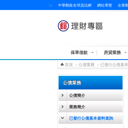
:::
中華郵政全球資訊網
網站導覽
企業
跳到主要內容區塊
保單借款
房貸業務
首頁
>
公債業務
>
已發行公債基
:::
公債業務
公債簡介
業務簡介
已發行公債基本資料查詢