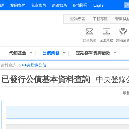
各地郵局
郵局
校園郵局
兒童郵局
網路郵局
English
查詢專區
下載專區
營業據
郵務業務
儲匯業務
壽險業
代銷基金
公債業務
定期存單質押借款
本資料查詢
>
中央登錄公債
:::
已發行公債基本資料查詢
中央登錄
最後