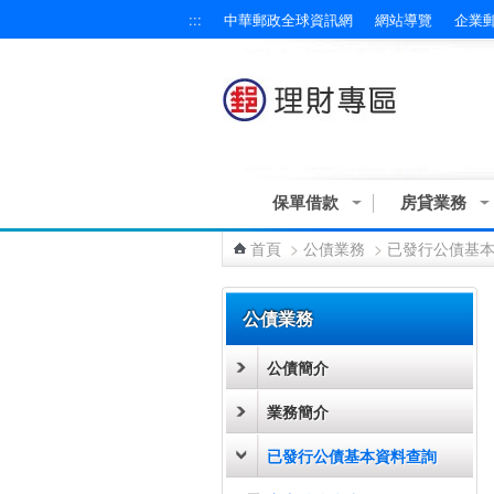
:::
中華郵政全球資訊網
網站導覽
企業
跳到主要內容區塊
保單借款
房貸業務
首頁
>
公債業務
>
已發行公債基
:::
公債業務
公債簡介
業務簡介
已發行公債基本資料查詢