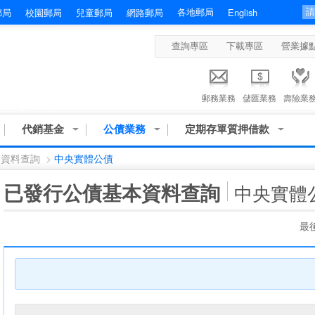
各地郵局
郵局
校園郵局
兒童郵局
網路郵局
English
查詢專區
下載專區
營業據
郵務業務
儲匯業務
壽險業
代銷基金
公債業務
定期存單質押借款
本資料查詢
>
中央實體公債
:::
已發行公債基本資料查詢
中央實體
最後