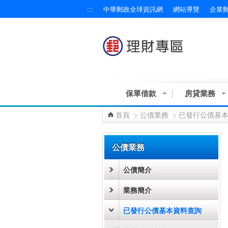
:::
中華郵政全球資訊網
網站導覽
企業
跳到主要內容區塊
保單借款
房貸業務
首頁
>
公債業務
>
已發行公債基
:::
公債業務
公債簡介
業務簡介
已發行公債基本資料查詢