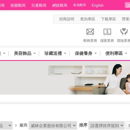
郵局
校園郵局
兒童郵局
網路郵局
各地郵局
English
招商說明
查詢專區
下載專區
營業
郵務業務
儲匯業務
壽險業
表
美容飾品
珍藏送禮
保健養身
便利專區
>
廠商
排序