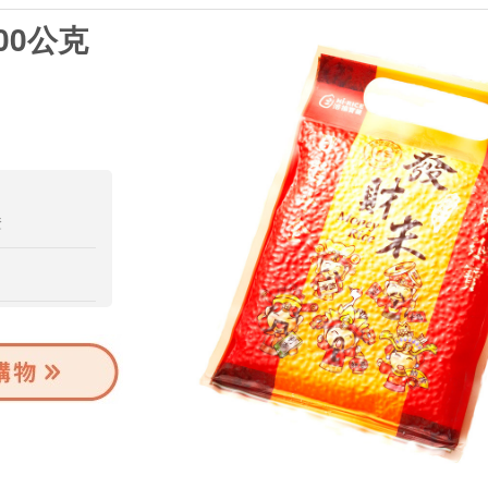
00公克
證