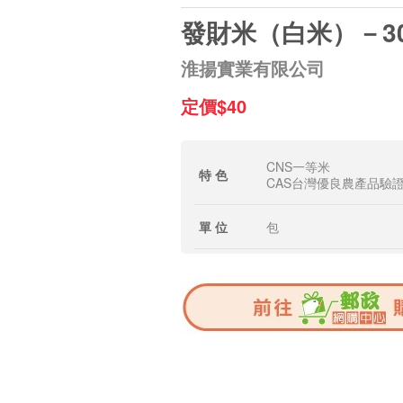
發財米（白米）－3
淮揚實業有限公司
定價$40
CNS一等米
特 色
CAS台灣優良農產品驗
單 位
包