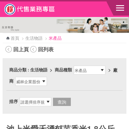
跳到主要內容區塊
首頁
>
生活物語
>
米產品
回上頁
回列表
商品分類
: 生活物語
>
商品種類
>
廠
商
排序
池上米愛禾湧郁芋香米1.8公斤