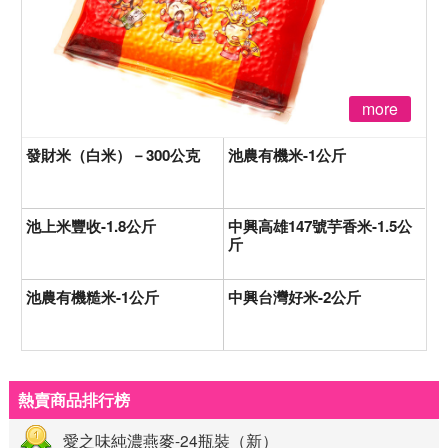
more
發財米（白米）－300公克
池農有機米-1公斤
池上米豐收-1.8公斤
中興高雄147號芋香米-1.5公
斤
池農有機糙米-1公斤
中興台灣好米-2公斤
熱賣商品排行榜
愛之味純濃燕麥-24瓶裝（新）