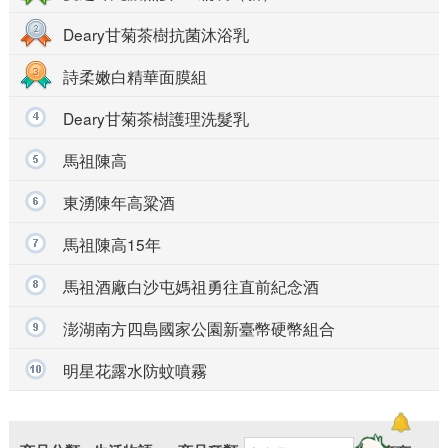
Deary甘菊茶樹抗菌沐浴乳
more
詩柔嫩白精華面膜組
Deary甘菊茶樹護理洗髮乳
馬祖陳高
東湧陳年高粱酒
馬祖陳高15年
馬祖酒廠白沙屯媽祖勇往直前紀念酒
澎湖南方四島國家公園新臺幣硬幣組合
明星花露水防蚊噴霧