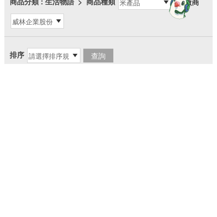
商品分類
: 生活物語
>
商品種類
>
廠商
more
排序
回列表
▼
快速導覽
感謝您的蒞臨，若您對中華郵政(股)公司服務有任何建議，
請惠予賜教
地址
106409 臺北市大安區金山南路2段55號
電話
（02）2321-4311、2392-1310、2393-1261、2321-
3625
檢舉貪瀆不法專用信箱：100900 臺北北門郵局第610號信箱
more
智能客服
|
客服專線語音操作手冊
|