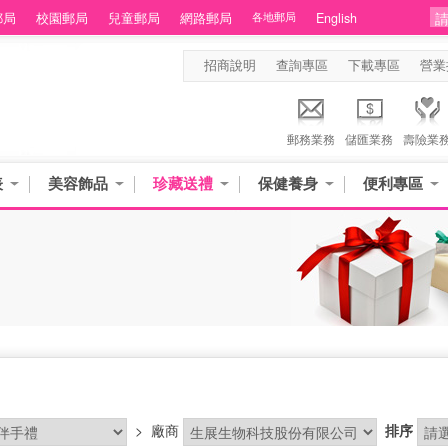
郵局
校園郵局
兒童郵局
網路郵局
各地郵局
English
招商說明
查詢專區
下載專區
營業
郵務業務
儲匯業務
壽險業
表
美容飾品
珍藏送禮
保健養身
便利專區
>
廠商
排序