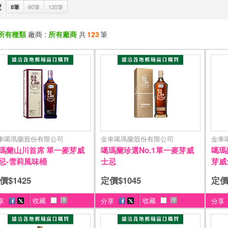
覽
8筆
60筆
120筆
所有種類
廠商 :
所有廠商
共
123
筆
車噶瑪蘭股份有限公司
金車噶瑪蘭股份有限公司
金車
瑪蘭山川首席 單一麥芽威
噶瑪蘭珍選No.1單一麥芽威
噶瑪
忌-雪莉風味桶
士忌
芽威
價$1425
定價$1045
定價
收藏
收藏
享
分享
分享