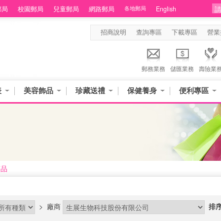
郵局
校園郵局
兒童郵局
網路郵局
各地郵局
English
招商說明
查詢專區
下載專區
營業
郵務業務
儲匯業務
壽險業
表
美容飾品
珍藏送禮
保健養身
便利專區
商品
>
廠商
排