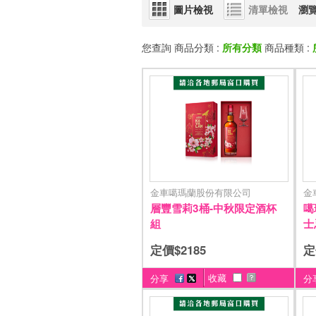
圖片檢視
清單檢視
瀏
您查詢 商品分類 :
所有分類
商品種類 :
金車噶瑪蘭股份有限公司
金
層豐雪莉3桶-中秋限定酒杯
噶
組
士
定價$2185
定
收藏
分享
分