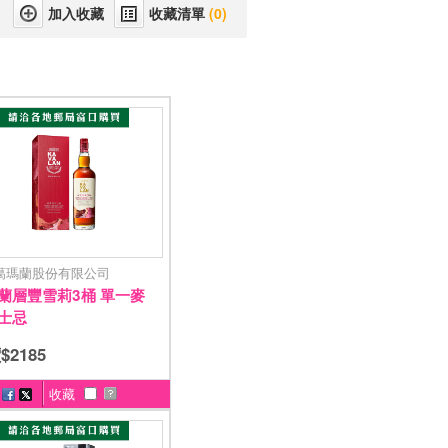
收藏清單
(0)
噶瑪蘭股份有限公司
蘭層豐雪莉3桶 單一麥
士忌
$2185
收藏