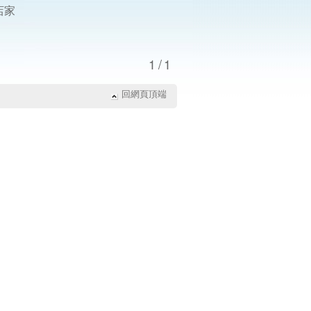
店家
1/1
回網頁頂端