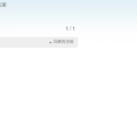
店家
1/1
回網頁頂端