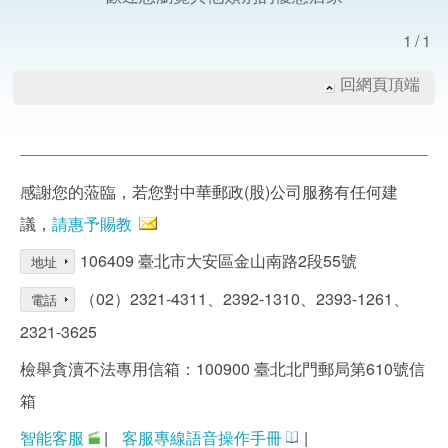
1/1
回網頁頂端
感謝您的蒞臨，若您對中華郵政(股)公司服務有任何建
議，
請惠予賜教
106409 臺北市大安區金山南路2段55號
地址
（02）2321-4311、2392-1310、2393-1261、
電話
2321-3625
檢舉貪瀆不法專用信箱：100900 臺北北門郵局第610號信
箱
智能客服
|
客服專線語音操作手冊
|