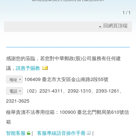
1/1
回網頁頂端
感謝您的蒞臨，若您對中華郵政(股)公司服務有任何建
議，
請惠予賜教
106409 臺北市大安區金山南路2段55號
地址
（02）2321-4311、2392-1310、2393-1261、
電話
2321-3625
檢舉貪瀆不法專用信箱：100900 臺北北門郵局第610號信
箱
智能客服
|
客服專線語音操作手冊
|