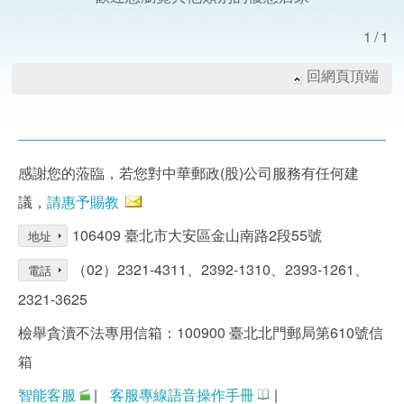
1/1
回網頁頂端
感謝您的蒞臨，若您對中華郵政(股)公司服務有任何建
議，
請惠予賜教
106409 臺北市大安區金山南路2段55號
地址
（02）2321-4311、2392-1310、2393-1261、
電話
2321-3625
檢舉貪瀆不法專用信箱：100900 臺北北門郵局第610號信
箱
智能客服
|
客服專線語音操作手冊
|