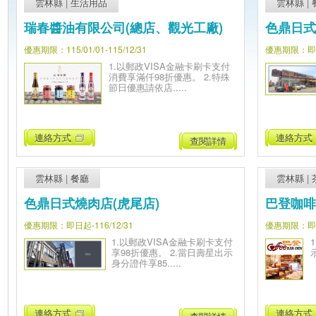
雲林縣
|
生活用品
雲林縣
|
瑞春醬油有限公司(總店、觀光工廠)
色鼎日式
優惠期限：115/01/01-115/12/31
優惠期限：即日起
1.以郵政VISA金融卡刷卡支付
消費享滿仟98折優惠。 2.特殊
節日優惠請依店.....
連絡方式
連絡方式
查閱詳情
雲林縣
|
餐廳
雲林縣
|
色鼎日式燒肉店(虎尾店)
巴登咖啡
優惠期限：即日起-116/12/31
優惠期限：即日起
1.以郵政VISA金融卡刷卡支付
享98折優惠。 2.當日壽星出示
身分證件享85.....
連絡方式
連絡方式