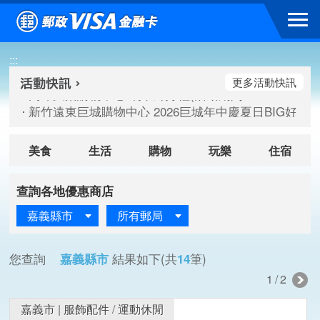
跳到主要內容區塊
高雄大樂購物中心 刷卡郵好禮(活動期間：115/08/07-115/
:::
新竹遠東巨城購物中心 2026巨城年中慶夏日BIG好刷(活動期間：
臺北三創生活 有點東西第2波 刷卡郵好禮(活動期間：115/08/
更多活動快訊
高雄大樂購物中心 刷卡郵好禮(活動期間：115/08/07-115/
新竹遠東巨城購物中心 2026巨城年中慶夏日BIG好刷(活動期間：
臺北三創生活 有點東西第2波 刷卡郵好禮(活動期間：115/08/
美食
生活
購物
玩樂
住宿
查詢各地優惠商店
嘉義縣市
所有郵局
您查詢
嘉義縣市
結果如下(共
14
筆)
1/2
嘉義市
|
服飾配件
/
運動休閒