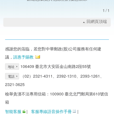
1/1
回網頁頂端
感謝您的蒞臨，若您對中華郵政(股)公司服務有任何建
議，
請惠予賜教
106409 臺北市大安區金山南路2段55號
地址
（02）2321-4311、2392-1310、2393-1261、
電話
2321-3625
檢舉貪瀆不法專用信箱：100900 臺北北門郵局第610號信
箱
智能客服
|
客服專線語音操作手冊
|