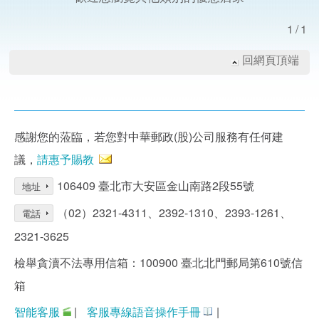
1/1
回網頁頂端
感謝您的蒞臨，若您對中華郵政(股)公司服務有任何建
議，
請惠予賜教
106409 臺北市大安區金山南路2段55號
地址
（02）2321-4311、2392-1310、2393-1261、
電話
2321-3625
檢舉貪瀆不法專用信箱：100900 臺北北門郵局第610號信
箱
智能客服
|
客服專線語音操作手冊
|