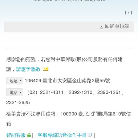
1/1
回網頁頂端
感謝您的蒞臨，若您對中華郵政(股)公司服務有任何建
議，
請惠予賜教
106409 臺北市大安區金山南路2段55號
地址
（02）2321-4311、2392-1310、2393-1261、
電話
2321-3625
檢舉貪瀆不法專用信箱：100900 臺北北門郵局第610號信
箱
智能客服
|
客服專線語音操作手冊
|