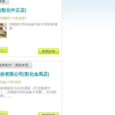
餐廳
(彰化中正店)
06/01-115/12/31
持郵政VISA金融卡刷卡享95折優
惠
查閱詳情
服飾配件
/
運動休閒
份有限公司(彰化金馬店)
-115/12/31
至歐都納全台自有通路（不含暢貨中
心），持郵政VISA金融卡消費， 非活動
間，.....