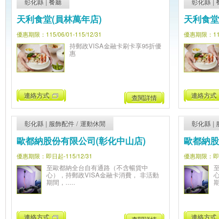
彰化縣
|
餐廳
彰化縣
|
天利食堂(員林萬年店)
天利食堂
優惠期限：115/06/01-115/12/31
優惠期限：115/
持郵政VISA金融卡刷卡享95折優
惠
連絡方式
連絡方式
查閱詳情
彰化縣
|
服飾配件
/
運動休閒
彰化縣
|
歐都納股份有限公司(彰化中山店)
歐都納股
優惠期限：即日起-115/12/31
優惠期限：即日起
至歐都納全台自有通路（不含暢貨中
心），持郵政VISA金融卡消費， 非活動
期間，.....
期
連絡方式
連絡方式