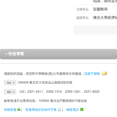
知識，期待走
宜蘭郵局
主辦單位
佛光大學經濟
協辦單位
快速導覽
▼
感謝您的蒞臨，若您對中華郵政(股)公司服務有任何建議，
請惠予賜教
106409 臺北市大安區金山南路2段55號
地址
（02）2321-4311、2392-1310、2393-1261、2321-3625
電話
檢舉貪瀆不法專用信箱：100900 臺北北門郵局第610號信箱
智能客服
|
客服專線語音操作手冊
|
網路電話