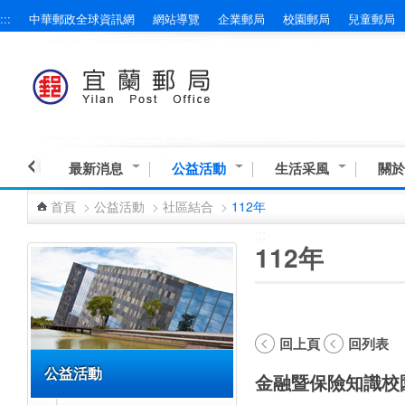
:::
中華郵政全球資訊網
網站導覽
企業郵局
校園郵局
兒童郵局
跳到主要內容區塊
最新消息
公益活動
生活采風
關於
首頁
>
公益活動
>
社區結合
>
112年
:::
:::
112年
回上頁
回列表
公益活動
金融暨保險知識校