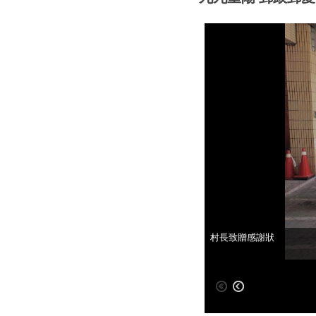
局長致詞
村長致贈感謝狀