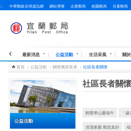
:::
中華郵政全球資訊網
網站導覽
企業郵局
校園郵局
兒童郵局
跳到主要內容區塊
最新消息
公益活動
生活采風
關於
首頁
>
公益活動
>
關懷獨居長者
>
社區長者關懷
:::
:::
社區長者關
郵愛華山慶端午
「歲
公益活動
清潔家園 郵您真好
端