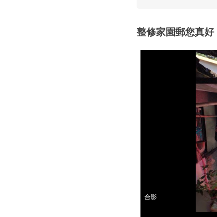
整修家園郵您真好
里長致贈感謝狀
合影