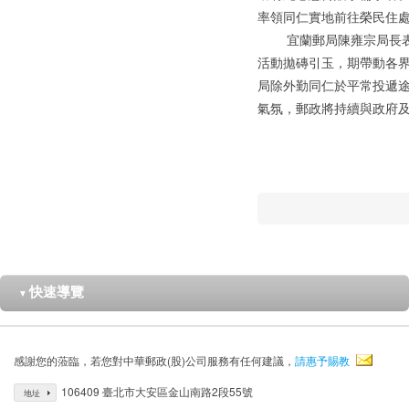
率領同仁實地前往榮民住
宜蘭郵局陳雍宗局長表示
活動拋磚引玉，期帶動各
局除外勤同仁於平常投遞
氣氛，郵政將持續與政府
快速導覽
▼
感謝您的蒞臨，若您對中華郵政(股)公司服務有任何建議，
請惠予賜教
106409 臺北市大安區金山南路2段55號
地址