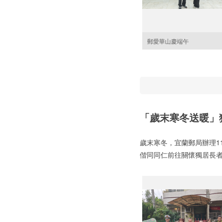
郵愛華山慶端午
「歲末寒冬送暖」
歲末寒冬，宜蘭郵局辦理1
偕同同仁前往關懷獨居長