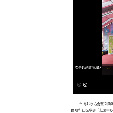
局長致詞
理事長致贈感謝狀
台灣郵政協會暨宜蘭郵局
圍順和社區舉辦「壯圍中秋