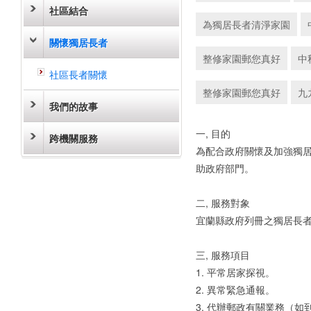
社區結合
為獨居長者清淨家園
關懷獨居長者
整修家園郵您真好
中
社區長者關懷
整修家園郵您真好
九
我們的故事
一, 目的
跨機關服務
為配合政府關懷及加強獨
助政府部門。
二, 服務對象
宜蘭縣政府列冊之獨居長
三, 服務項目
1. 平常居家探視。
2. 異常緊急通報。
3. 代辦郵政有關業務（