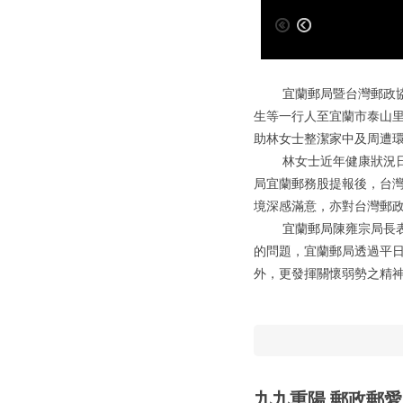
宜蘭郵局暨台灣郵政協會
生等一行人至宜蘭市泰山
助林女士整潔家中及周遭
林女士近年健康狀況日益
局宜蘭郵務股提報後，台
境深感滿意，亦對台灣郵
宜蘭郵局陳雍宗局長表示
的問題，宜蘭郵局透過平
外，更發揮關懷弱勢之精
九九重陽 郵政郵愛