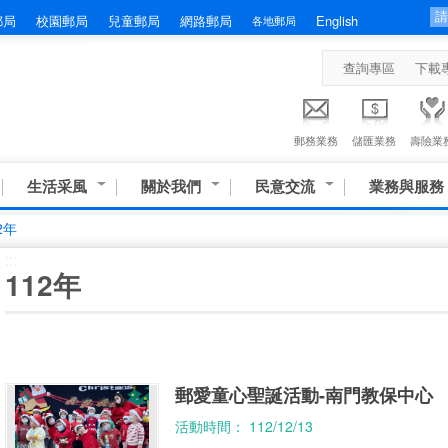
郵局
校園郵局
兒童郵局
網路郵局
English
各地郵局
查詢專區
下載
郵務業務
儲匯業務
壽險業
生活采風
關於我們
民意交流
業務與服務
2年
:::
112年
郵愛童心聖誕活動-南門教保中心
活動時間： 112/12/13