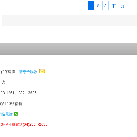
1
2
3
下一頁
有任何建議，
請惠予賜教
5號
93-1261、2321-3625
局第610號信箱
網路電話
撥付費電話(04)2354-2030