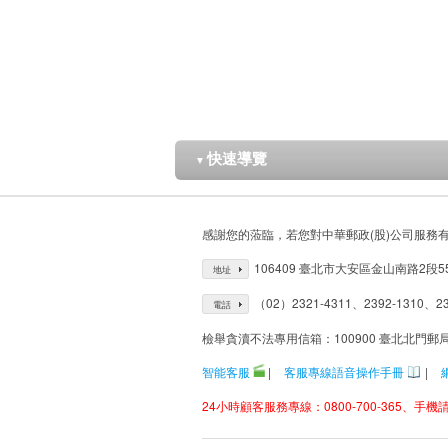
快速導覽
▼
感謝您的蒞臨，若您對中華郵政(股)公司服務
106409 臺北市大安區金山南路2段5
地址
（02）2321-4311、2392-1310、23
電話
檢舉貪瀆不法專用信箱：100900 臺北北門郵
智能客服
|
客服專線語音操作手冊
|
24小時顧客服務專線：0800-700-365、手機請改