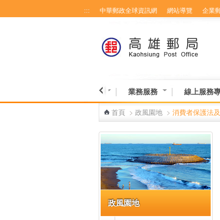
:::
中華郵政全球資訊網
網站導覽
企業
跳到主要內容區塊
博物館-高雄館
營業資訊
業務服務
線上服務
首頁
>
政風園地
>
消費者保護法
:::
政風園地