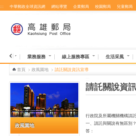
:::
中華郵政全球資訊網
網站導覽
企業郵局
校園郵局
兒童郵局
跳到主要內容區塊
業資訊
業務服務
線上服務專區
生活采風
首頁
>
政風園地
>
請託關說資訊宣導
:::
:::
請託關說資
行政院及所屬機關機構請託
一、請託與關說有無區別？
政風園地
答：