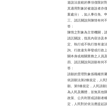
遊說法規範的事項僅限於
其適用對象於被遊說者亦
案處分），如人事任免、
三、請託關說與陳情有何不
答：
陳情之對象為主管機關，
請託關說，指其內容涉及
定、執行或不執行致有違
詢、行政違失舉發或行政上
關本身或相關業務之人員
四、請託關說與請願有何不
答：
請願的受理對象係職權所
依請願法第2條規定，人
願。第5條規定，人民請
為人民及團體，並無其他
政策、公共利害或請願者權
定，人民對於依法應提起