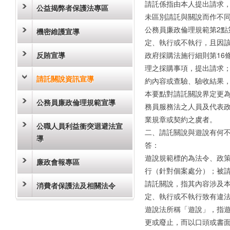
請託係指由本人提出請求
公益揭弊者保護法專區
未區別請託與關說而作不
公務員廉政倫理規範第2點
機密維護宣導
定、執行或不執行，且因
反賄宣導
政府採購法施行細則第16
理之採購事項，提出請求
請託關說資訊宣導
約內容或查驗、驗收結果
本要點對請託關說界定更為
公務員廉政倫理規範宣導
務員服務法之人員及代表
業規章或契約之虞者。
公職人員利益衝突迴避法宣
二、請託關說與遊說有何
導
答：
遊說規範標的為法令、政
廉政會報專區
行（針對個案處分）；被
請託關說，指其內容涉及
消費者保護法及相關法令
定、執行或不執行致有違
遊說法所稱「遊說」，指
更或廢止，而以口頭或書