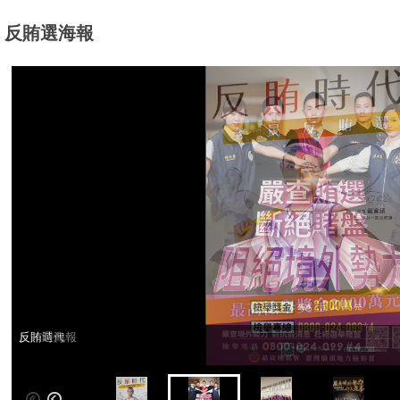
反賄選海報
反賄時代
反賄選海報