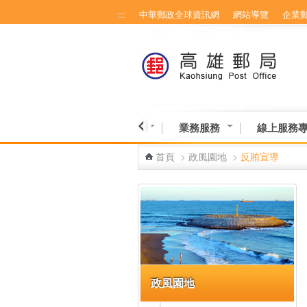
:::
中華郵政全球資訊網
網站導覽
企業
跳到主要內容區塊
博物館-高雄館
營業資訊
業務服務
線上服務
首頁
>
政風園地
>
反賄宣導
:::
政風園地