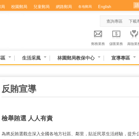
郵局
校園郵局
兒童郵局
網路郵局
English
各地郵局
查詢專區
下載
郵務業務
儲匯業務
壽險業
專區
生活采風
林園郵局教保中心
宣導專區
:::
反賄宣導
檢舉賄選 人人有責
為將反賄選觀念深入全國各地方社區、鄰里，貼近民眾生活經驗，提升