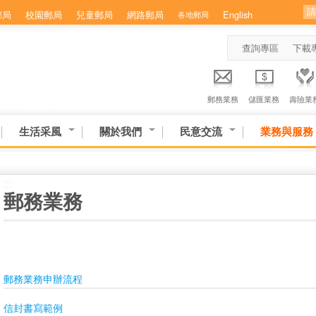
郵局
校園郵局
兒童郵局
網路郵局
English
各地郵局
查詢專區
下載
郵務業務
儲匯業務
壽險業
生活采風
關於我們
民意交流
業務與服務
:::
郵務業務
郵務業務申辦流程
信封書寫範例