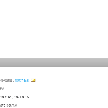
有任何建議，
請惠予賜教
5號
93-1261、2321-3625
局第610號信箱