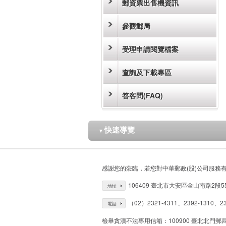
郵資票出售機資訊
參觀郵局
受理申請閱覽檔案
查詢及下載專區
答客問(FAQ)
快速導覽
▼
感謝您的蒞臨，若您對中華郵政(股)公司服務
106409 臺北市大安區金山南路2段5
地址
（02）2321-4311、2392-1310、23
電話
檢舉貪瀆不法專用信箱：100900 臺北北門郵