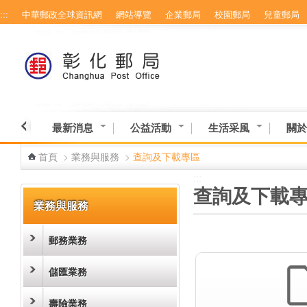
:::
中華郵政全球資訊網
網站導覽
企業郵局
校園郵局
兒童郵局
跳到主要內容區塊
最新消息
公益活動
生活采風
關於
首頁
>
業務與服務
>
查詢及下載專區
:::
:::
查詢及下載
業務與服務
郵務業務
儲匯業務
壽險業務