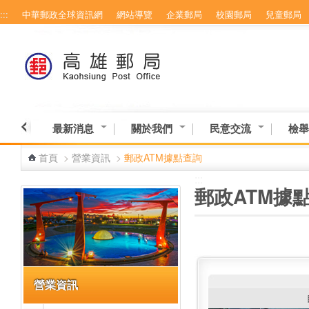
:::
中華郵政全球資訊網
網站導覽
企業郵局
校園郵局
兒童郵局
跳到主要內容區塊
最新消息
關於我們
民意交流
檢舉
首頁
>
營業資訊
>
郵政ATM據點查詢
:::
:::
郵政ATM據
營業資訊