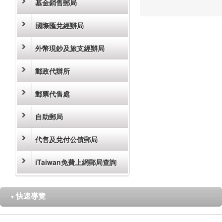
基金銷售郵局
國際匯兌經辦局
外幣現鈔及旅支經辦局
郵政代辦所
郵票代售處
自助郵局
代售及兌付公債郵局
iTaiwan免費上網郵局查詢
快速導覽
▼