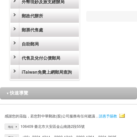
外幣現鈔及旅支經辦局
郵政代辦所
郵票代售處
自助郵局
代售及兌付公債郵局
iTaiwan免費上網郵局查詢
快速導覽
▼
感謝您的蒞臨，若您對中華郵政(股)公司服務有任何建議，
請惠予賜教
106409 臺北市大安區金山南路2段55號
地址
（02）2321-4311、2392-1310、2393-1261、2321-3625