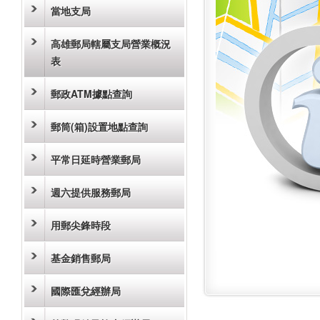
當地支局
高雄郵局轄屬支局營業概況
表
郵政ATM據點查詢
郵筒(箱)設置地點查詢
平常日延時營業郵局
週六提供服務郵局
用郵尖鋒時段
基金銷售郵局
國際匯兌經辦局