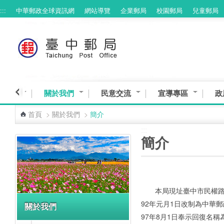
:::
中華郵政全球資訊網
網站導覽
企業郵局
校園郵局
兒童郵局
跳到主要內容區塊
臺中館
關於我們
民意交流
宣導專區
政
首頁
>
關於我們
>
簡介
:::
:::
簡介
本局現址臺中市民權路
92年元月1日改制為中華
關於我們
97年8月1日奉示回復名