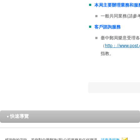
本局主要辦理業務和服
一般共同業務(請參
客戶諮詢服務
臺中郵局樂意受理各
（
http：//www.post.
指教。
快速導覽
▼
感謝您的蒞臨，若您對中華郵政(股)公司服務有任何建議，
請惠予賜教