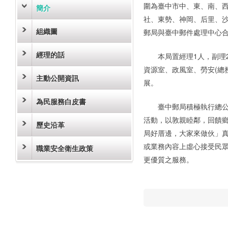
圍為臺中市中、東、南、
簡介
社、東勢、神岡、后里、沙
組織圖
郵局與臺中郵件處理中心合
經理的話
本局置經理1人，副理
資源室、政風室、勞安(總
主動公開資訊
展。
為民服務白皮書
臺中郵局積極執行總
活動，以敦親睦鄰，回饋
歷史沿革
局好厝邊，大家來做伙」
或業務內容上虛心接受民
職業安全衛生政策
更優質之服務。