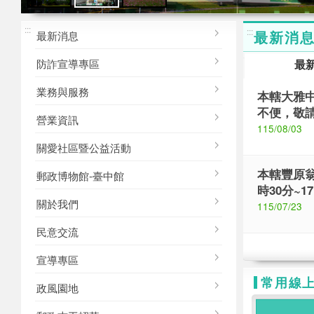
M
台中郵局
臺中郵局
台中郵局
:::
形象
形象
:::
最新消
最新消息
防詐宣導專區
最
業務與服務
本轄大雅中
不便，敬
營業資訊
115/08/03
關愛社區暨公益活動
本轄豐原翁
郵政博物館-臺中館
時30分~
關於我們
115/07/23
民意交流
宣導專區
常用線
政風園地