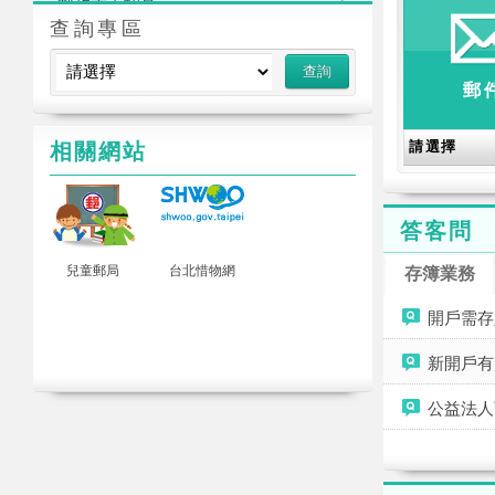
郵政志工招募
查詢專區
郵
相關網站
答客問
活動
兒童郵局
台北惜物網
存簿業務
開戶需存
新開戶有
公益法人