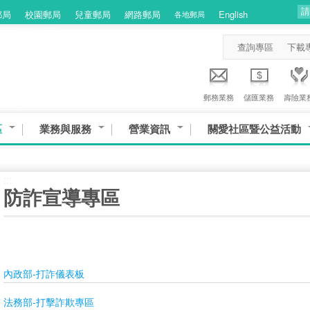
郵局
校園郵局
兒童郵局
網路郵局
English
各地郵局
查詢專區
下載
郵務業務
儲匯業務
壽險業
區
業務與服務
營業資訊
關愛社區暨公益活動
:::
防詐宣導專區
內政部-打詐儀表板
法務部-打擊詐欺專區