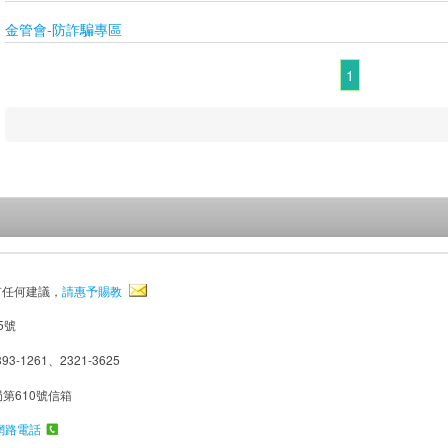
金管會-防詐騙專區
1
有任何建議，
請惠予賜教
5號
93-1261、2321-3625
局第610號信箱
網路電話