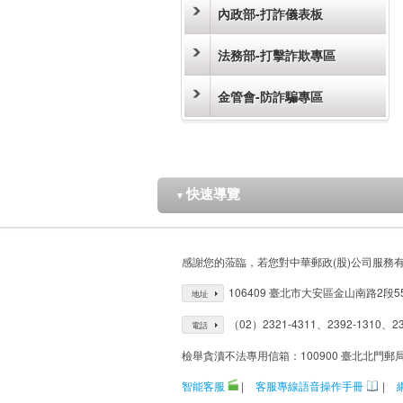
內政部-打詐儀表板
法務部-打擊詐欺專區
金管會-防詐騙專區
快速導覽
▼
感謝您的蒞臨，若您對中華郵政(股)公司服務
106409 臺北市大安區金山南路2段5
地址
（02）2321-4311、2392-1310、23
電話
檢舉貪瀆不法專用信箱：100900 臺北北門郵
智能客服
|
客服專線語音操作手冊
|