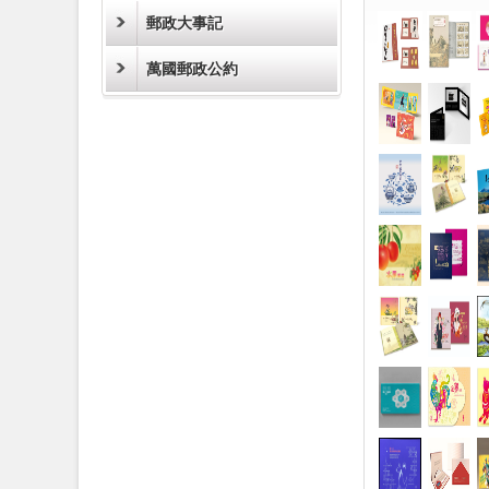
郵政大事記
萬國郵政公約