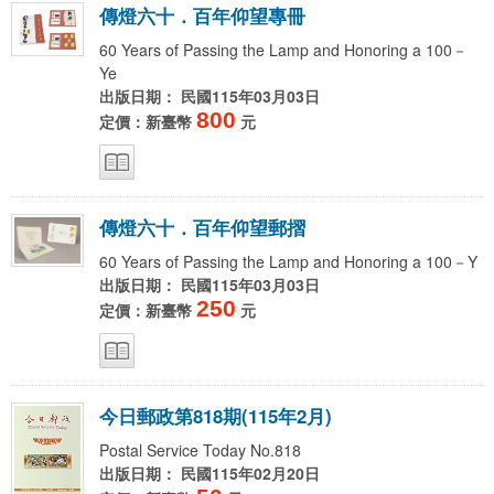
傳
燈
六
十
．
百
年
仰
望
專
冊
60 Years of Passing the Lamp and Honoring a 100－
Ye
出版日期： 民國115年03月03日
800
定價：新臺幣
元
傳
燈
六
十
．
百
年
仰
望
郵
摺
60 Years of Passing the Lamp and Honoring a 100－Y
出版日期： 民國115年03月03日
250
定價：新臺幣
元
今
日
郵
政
第
8
1
8
期
(
1
1
5
年
2
月
)
Postal Service Today No.818
出版日期： 民國115年02月20日