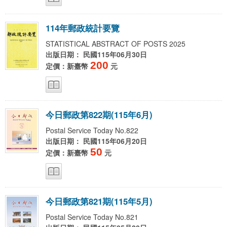
1
1
4
年
郵
政
統
計
要
覽
STATISTICAL ABSTRACT OF POSTS 2025
出版日期： 民國115年06月30日
200
定價：新臺幣
元
今
日
郵
政
第
8
2
2
期
(
1
1
5
年
6
月
)
Postal Service Today No.822
出版日期： 民國115年06月20日
50
定價：新臺幣
元
今
日
郵
政
第
8
2
1
期
(
1
1
5
年
5
月
)
Postal Service Today No.821