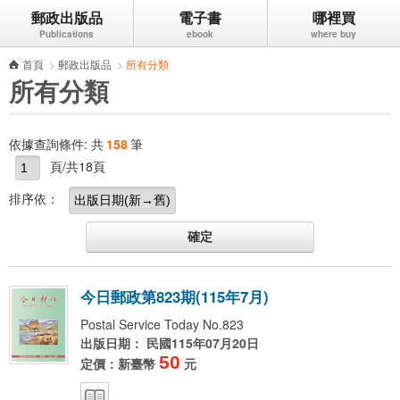
郵政出版品
電子書
哪裡買
跳到主要內容區塊
首頁
>
郵政出版品
>
所有分類
所有分類
依據查詢條件:
共
158
筆
頁/共18頁
排序依：
今
日
郵
政
第
8
2
3
期
(
1
1
5
年
7
月
)
Postal Service Today No.823
出版日期： 民國115年07月20日
50
定價：新臺幣
元